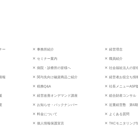
ナー
事務所紹介
経営理念
セミナー案内
職員紹介
病院・診療所の皆様へ
社会福祉法人の皆
情報
関与先向け融資商品ご紹介
経営者お役立ち情
税務Q&A
社長メニューASP
援
経営改善オンデマンド講座
総合財産コンサル
度
お知らせ・バックナンバー
近重経営塾 第6期
料金について
よくある質問
個人情報保護宣言
TKCモニタリング