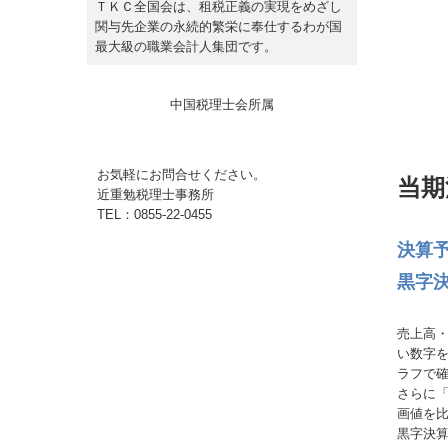
ＴＫＣ全国会は、租税正義の実現をめざし
関与先企業の永続的繁栄に奉仕するわが国
最大級の職業会計人集団です。
中国税理士会所属
お気軽にお問合せください。
当期
近重勉税理士事務所
TEL：0855-22-0455
決算
黒字
売上高
い数字
ラフで
さらに
画値を
黒字決算