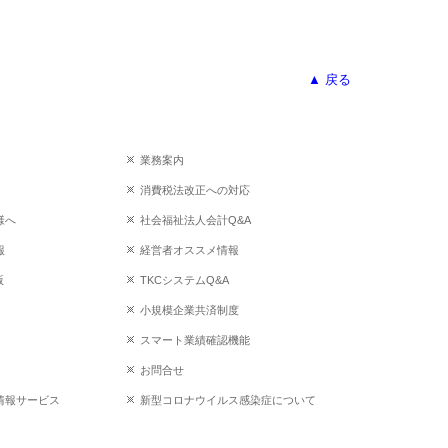
▲ 戻る
業務案内
消費税法改正への対応
様へ
社会福祉法人会計Q&A
報
経営者オススメ情報
版
TKCシステムQ&A
小規模企業共済制度
スマート業績確認機能
お問合せ
情報サービス
新型コロナウイルス感染症について