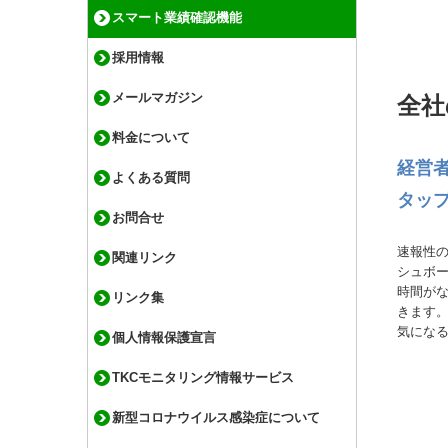
スマート業績確認機能
採用情報
メールマガジン
全社
料金について
経営
よくある質問
タッ
お問合せ
速報性
関連リンク
シュボ
時間が
リンク集
きます
気にな
個人情報保護宣言
TKCモニタリング情報サービス
新型コロナウイルス感染症について