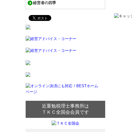
経営者の四季
近重勉税理士事務所は
ＴＫＣ全国会会員です