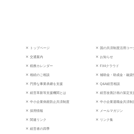
トップページ
国の共済制度活用コー
交通案内
お知らせ
税務カレンダー
FX4クラウド
相続のご相談
補助金・助成金・融資
円滑な事業承継を支援
Q&A経営相談
経営革新等支援機関とは
経営改善計画の策定支
中小企業倒産防止共済制度
中小企業退職金共済制
採用情報
メールマガジン
関連リンク
リンク集
経営者の四季