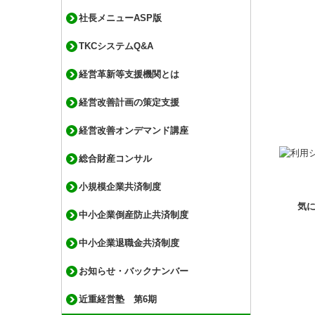
社長メニューASP版
TKCシステムQ&A
経営革新等支援機関とは
経営改善計画の策定支援
経営改善オンデマンド講座
総合財産コンサル
小規模企業共済制度
気
中小企業倒産防止共済制度
中小企業退職金共済制度
お知らせ・バックナンバー
近重経営塾 第6期