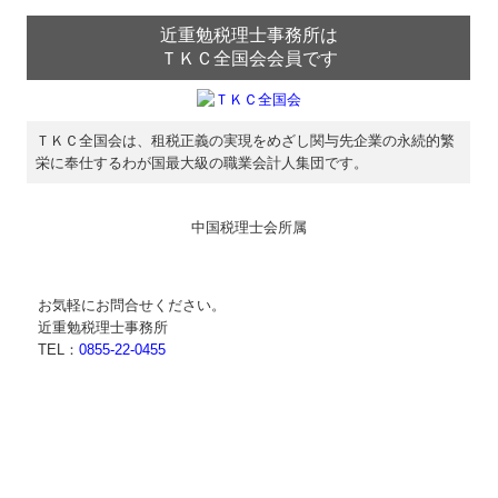
Q&A経営相談
近重勉税理士事務所は
ＴＫＣ全国会会員です
税務Q&A
社長メニューASP版
ＴＫＣ全国会は、租税正義の実現をめざし関与先企業の永続的繁
TKCシステムQ&A
栄に奉仕するわが国最大級の職業会計人集団です。
経営革新等支援機関とは
中国税理士会所属
経営改善計画の策定支援
経営改善オンデマンド講座
お気軽にお問合せください。
近重勉税理士事務所
総合財産コンサル
TEL：
0855-22-0455
小規模企業共済制度
中小企業倒産防止共済制度
中小企業退職金共済制度