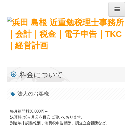
トップページ
国の共済制度活用コーナー
事務所紹介
経営理念
業務案内
料金について
交通案内
法人のお客様
お知らせ
セミナー案内
毎月顧問料30,000円～
決算料は6ヶ月分を目安に頂いております。
職員紹介
別途年末調整報酬，消費税申告報酬、調査立会報酬など。
消費税法改正への対応