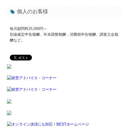
税務カレンダー
個人のお客様
FX4クラウド
毎月顧問料25,000円～
病院・診療所の皆様へ
別途確定申告報酬、年末調整報酬，消費税申告報酬、調査立会報
酬など。
社会福祉法人の皆様へ
社会福祉法人会計Q&A
相続のご相談
補助金・助成金・融資情報
関与先向け融資商品ご紹介
経営者お役立ち情報
経営者オススメ情報
円滑な事業承継を支援