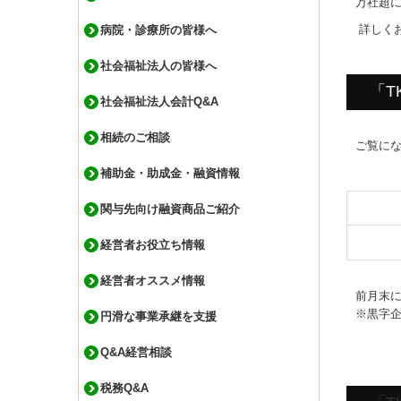
万社超
詳しく
病院・診療所の皆様へ
社会福祉法人の皆様へ
「T
社会福祉法人会計Q&A
相続のご相談
ご覧に
補助金・助成金・融資情報
関与先向け融資商品ご紹介
経営者お役立ち情報
経営者オススメ情報
前月末に
※黒字
円滑な事業承継を支援
Q&A経営相談
税務Q&A