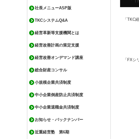
「T
社長メニューASP版
「TKC
TKCシステムQ&A
経営革新等支援機関とは
経営改善計画の策定支援
経営改善オンデマンド講座
「FXシ
総合財産コンサル
小規模企業共済制度
中小企業倒産防止共済制度
中小企業退職金共済制度
お知らせ・バックナンバー
近重経営塾 第6期