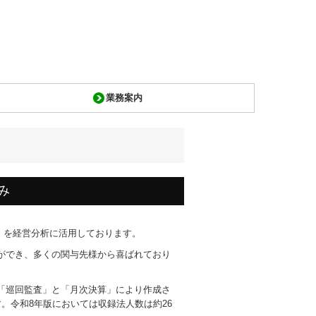
業務案内
み
）」を経営分析に活用しております。
ができ、多くの関与先様から喜ばれており
「巡回監査」と「月次決算」により作成さ
。令和8年版においては収録法人数は約26