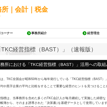
用コーナー
事務所紹介
経営理念
「TKC経営指標（BAST）」
（速報版）
務所における「TKC経営指標（BAST）」活用への取組
は、TKC全国会が昭和50年から毎年発行している「TKC経営指標（BAST
平均や黒字企業の平均と比較をすることで重要な経営のヒントを見つけること
営指標は、当事務所を含めた多くのTKC会計人が毎月継続して実施した綿密な
帳簿から、そのまま誘導された「決算書｣を基礎データとして使用しています