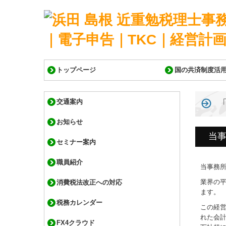
トップページ
国の共済制度活
交通案内
お知らせ
当事
セミナー案内
職員紹介
当事務所
業界の
消費税法改正への対応
ます。
税務カレンダー
この経
れた会計
FX4クラウド