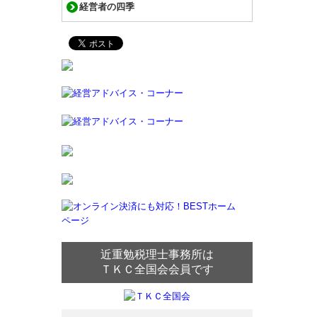
経営者の四季
近重勉税理士事務所は
ＴＫＣ全国会会員です