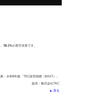
は、
58.1%
が黒字決算です。
典：令和8年版「TKC経営指標
（BAST）」
提供：株式会社TKC
▲ 戻る